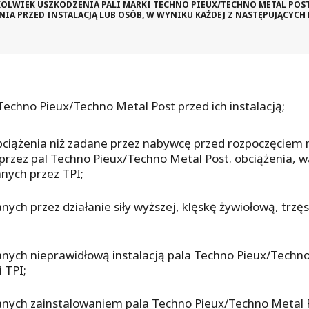
KOLWIEK USZKODZENIA PALI MARKI TECHNO PIEUX/TECHNO METAL PO
IA PRZED INSTALACJĄ LUB OSÓB, W WYNIKU KAŻDEJ Z NASTĘPUJĄCYCH
echno Pieux/Techno Metal Post przed ich instalacją;
bciążenia niż zadane przez nabywcę przed rozpoczęciem
 przez pal Techno Pieux/Techno Metal Post. obciążenia,
nych przez TPI;
ch przez działanie siły wyższej, klęskę żywiołową, trzę
ch nieprawidłową instalacją pala Techno Pieux/Techno M
 TPI;
ych zainstalowaniem pala Techno Pieux/Techno Metal Po