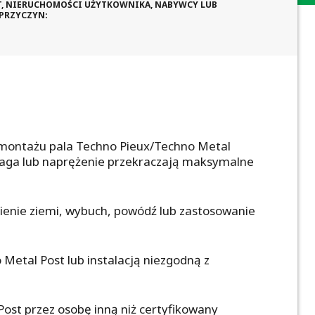
ST, NIERUCHOMOŚCI UŻYTKOWNIKA, NABYWCY LUB
 PRZYCZYN:
 montażu pala Techno Pieux/Techno Metal
 waga lub naprężenie przekraczają maksymalne
sienie ziemi, wybuch, powódź lub zastosowanie
etal Post lub instalacją niezgodną z
st przez osobę inną niż certyfikowany