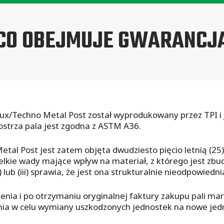
CO OBEJMUJE GWARANCJ
eux/Techno Metal Post został wyprodukowany przez TPI i 
ostrza pala jest zgodna z ASTM A36.
al Post jest zatem objęta dwudziesto pięcio letnią (25) 
szelkie wady mające wpływ na materiał, z którego jest zbu
i) lub (iii) sprawia, że jest ona strukturalnie nieodpowied
czenia i po otrzymaniu oryginalnej faktury zakupu pali m
łania w celu wymiany uszkodzonych jednostek na nowe je