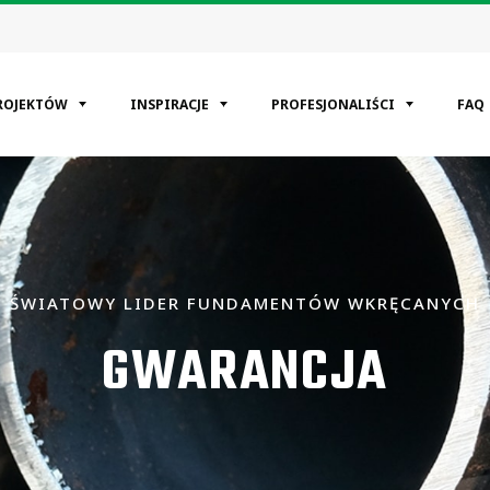
ROJEKTÓW
INSPIRACJE
PROFESJONALIŚCI
FAQ
EGORIE
kaniowy
cyjne
ŚWIATOWY LIDER FUNDAMENTÓW WKRĘCANYCH
mysłowa
GWARANCJA