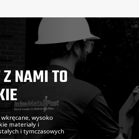
 Z NAMI TO
KIE
e wkręcane, wysoko
kie materiały i
tałych i tymczasowych