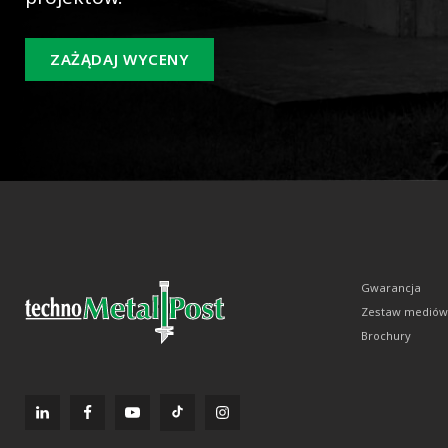
ZAŻĄDAJ WYCENY
Gwarancja
Zestaw mediów
Brochury