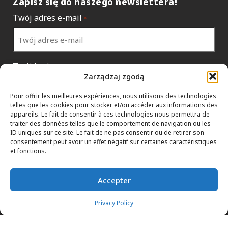
Zapisz się do naszego newslettera!
Twój adres e-mail
*
Twój kraj
*
Zarządzaj zgodą
Pour offrir les meilleures expériences, nous utilisons des technologies
telles que les cookies pour stocker et/ou accéder aux informations des
appareils. Le fait de consentir à ces technologies nous permettra de
traiter des données telles que le comportement de navigation ou les
ID uniques sur ce site. Le fait de ne pas consentir ou de retirer son
consentement peut avoir un effet négatif sur certaines caractéristiques
et fonctions.
Accepter
POLITYKA DANYCH
HTML SITEMAP
PRZEDSTAWICIELE
Privacy Policy
REGULAMIN
SKONTAKTUJ SIĘ Z NAMI