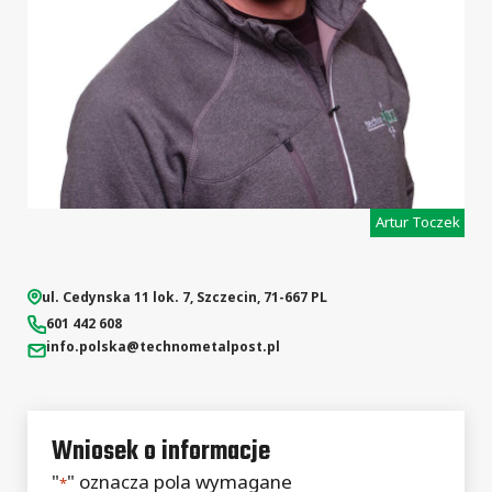
Artur Toczek
ul. Cedynska 11 lok. 7
,
Szczecin
,
71-667
PL
601 442 608
info.polska
@technometalpost.pl
Wniosek o informacje
"
" oznacza pola wymagane
*