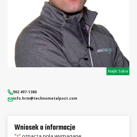
Najib Saba
902 497-1386
info.hrm
@technometalpost.com
Wniosek o informacje
"
" oznacza pola wymagane
*