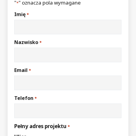
"
" oznacza pola wymagane
*
Imię
*
Nazwisko
*
Email
*
Telefon
*
Pełny adres projektu
*