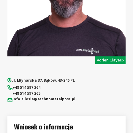
Adrien Clayeux
ul. Młynarska 37
,
Bąków
,
43-246
PL
+48 514 597 264
+48 514 597 265
info.silesia
@technometalpost.pl
Wniosek o informacje