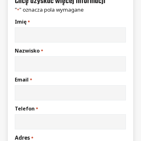
Chcę uzyskać więcej informacji
"
" oznacza pola wymagane
*
Imię
*
Nazwisko
*
Email
*
Telefon
*
Adres
*