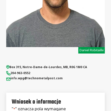
Daniel Robitaille
Box 315,
Notre-Dame-de-Lourdes
,
MB
,
R0G 1M0
CA
204-963-0552
info.wpg
@technometalpost.com
Wniosek o informacje
"
" oznacza pola wymagane
*