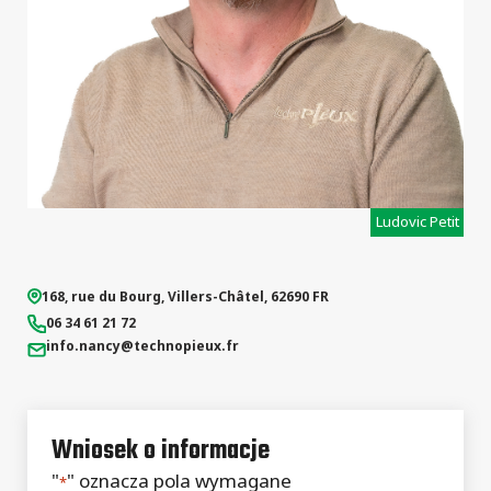
Ludovic Petit
168, rue du Bourg
,
Villers-Châtel
,
62690
FR
06 34 61 21 72
info.nancy
@technopieux.fr
Wniosek o informacje
"
" oznacza pola wymagane
*