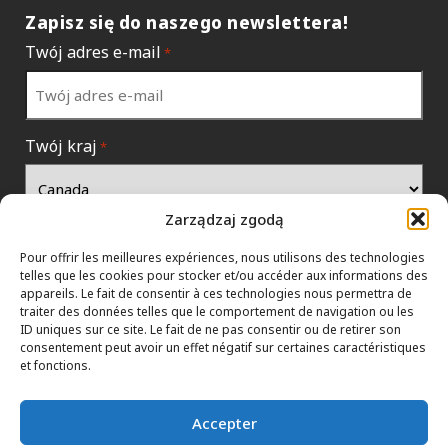
Zapisz się do naszego newslettera!
Twój adres e-mail
*
Twój kraj
*
Zarządzaj zgodą
Pour offrir les meilleures expériences, nous utilisons des technologies
telles que les cookies pour stocker et/ou accéder aux informations des
appareils. Le fait de consentir à ces technologies nous permettra de
traiter des données telles que le comportement de navigation ou les
ID uniques sur ce site. Le fait de ne pas consentir ou de retirer son
consentement peut avoir un effet négatif sur certaines caractéristiques
et fonctions.
POLITYKA DANYCH
HTML SITEMAP
PRZEDSTAWICIELE
Accepter
REGULAMIN
SKONTAKTUJ SIĘ Z NAMI