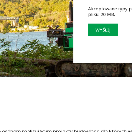
Akceptowane typy pli
pliku: 20 MB.
 osóbom realizującym projekty budowlane dla których 