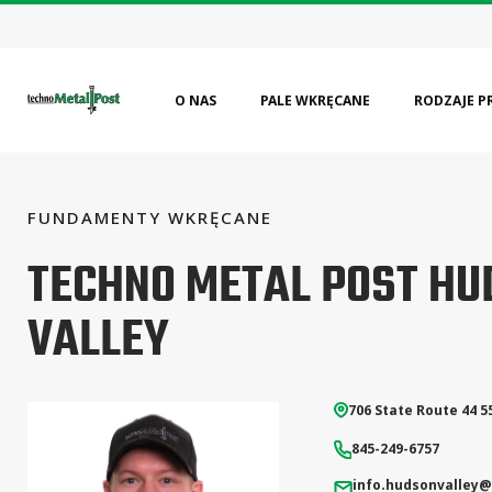
O NAS
PALE WKRĘCANE
RODZAJE P
FUNDAMENTY WKRĘCANE
NAJPOPULARNIEJSZE
PROFESJONALIŚCI
KAT
01
01
02
TECHNO METAL POST HU
Budynki/Domki
Certyfikaty
Miesz
Budynki Modułowe
FAQ
Komer
VALLEY
Tarasy/Werandy
Usługi inżynieryjne
Prze
Budowle Rolnicze
Dokumentacja techniczna
Sprzęt instalacyjny
Wszystkie rodzaje
706 State Route 44 5
projektów
845-249-6757
info.hudsonvalley
@