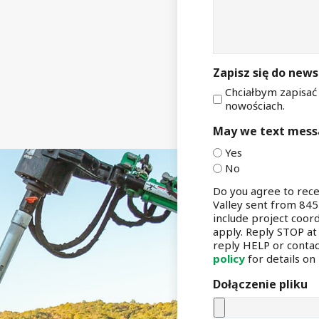
Zapisz się do news
Chciałbym zapisać
nowościach.
May we text mess
Yes
No
Do you agree to rec
Valley sent from 84
include project coor
apply. Reply STOP at
reply HELP or conta
policy
for details o
Dołączenie pliku