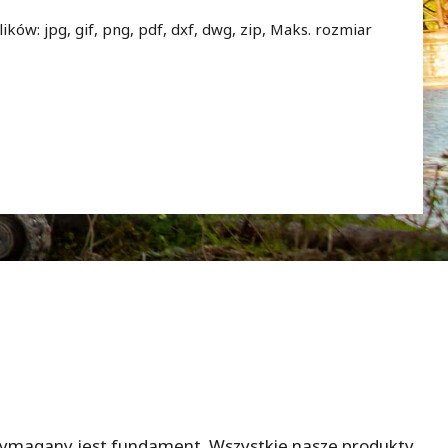
ków: jpg, gif, png, pdf, dxf, dwg, zip, Maks. rozmiar
wymagany jest fundament. Wszystkie nasze produkty