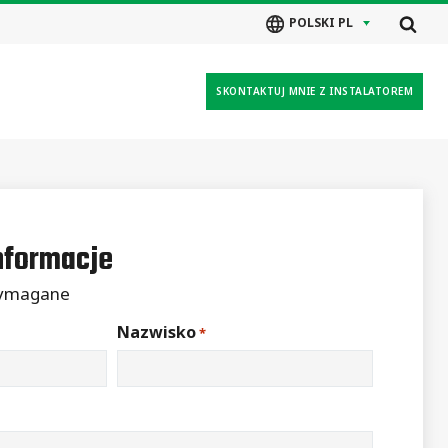
POLSKI PL
SKONTAKTUJ MNIE Z INSTALATOREM
nformacje
wymagane
Nazwisko
*