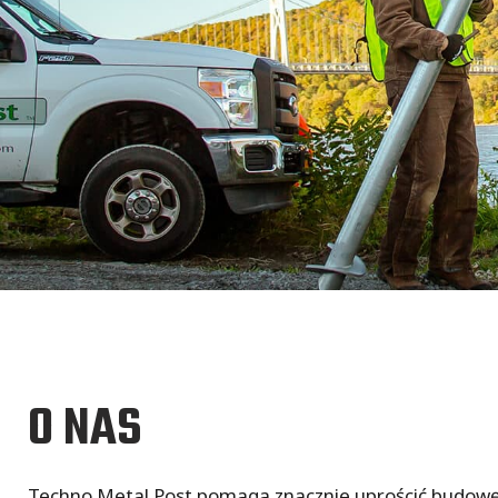
O NAS
Techno Metal Post pomaga znacznie uprościć budowę