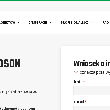
ROJEKTÓW
INSPIRACJE
PROFESJONALIŚCI
FAQ
EGORIE
DSON
kaniowy
Wniosek o i
cyjne
mysłowa
"
" oznacza pola 
*
Imię
*
5
,
Highland
,
NY
,
12528
US
Email
*
technometalpost.com