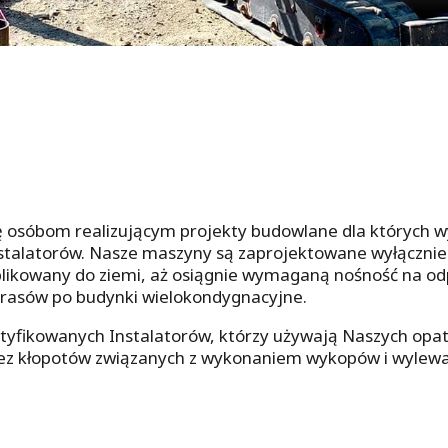
 osóbom realizującym projekty budowlane dla których 
nstalatorów. Nasze maszyny są zaprojektowane wyłączni
aplikowany do ziemi, aż osiągnie wymaganą nośność na od
tarasów po budynki wielokondygnacyjne.
yfikowanych Instalatorów, którzy używają Naszych opat
bez kłopotów związanych z wykonaniem wykopów i wylew