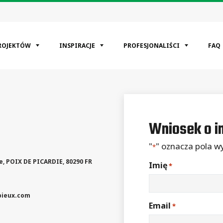
ROJEKTÓW
INSPIRACJE
PROFESJONALIŚCI
FAQ
EGORIE
kaniowy
Wniosek o i
cyjne
mysłowa
"
" oznacza pola 
*
e
,
POIX DE PICARDIE
,
80290
FR
Imię
*
ieux.com
Email
*