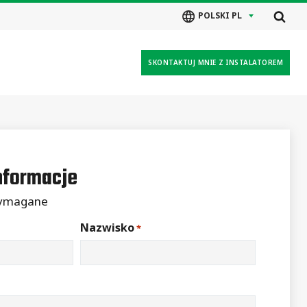
POLSKI PL
SKONTAKTUJ MNIE Z INSTALATOREM
nformacje
wymagane
Nazwisko
*